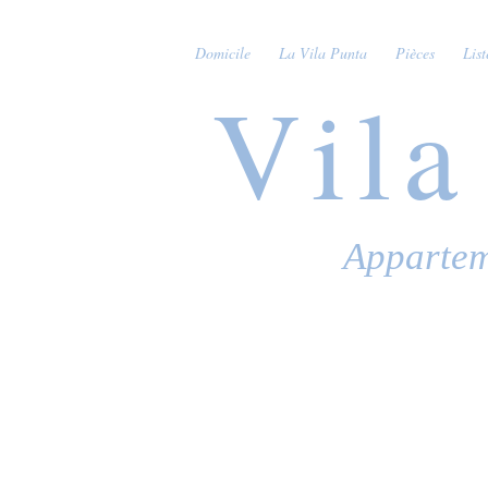
Domicile
La Vila Punta
Pièces
List
Vila
Appartem
DAT